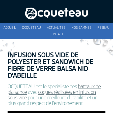
ACCUEIL
OCQUETEAU
ACTUALITÉS
NOS GAMMES
RÉSEAU
CONTACT
INFUSION SOUS VIDE DE
POLYESTER ET SANDWICH DE
FIBRE DE VERRE BALSA NID
D'ABEILLE
OCQUETEAU est le spécialiste des
bateaux de
plaisance
avec
coques réalisées en infusion
sous vide
pour une meilleure durabilité et un
plus grand respect de l'environement.