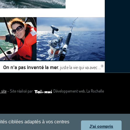
®
, juste la vie qui va avec ...
On n'a pas inventé la mer
 site
- Site réalisé par
Développement web, La Rochelle
cités ciblées adaptés à vos centres
J'ai compris