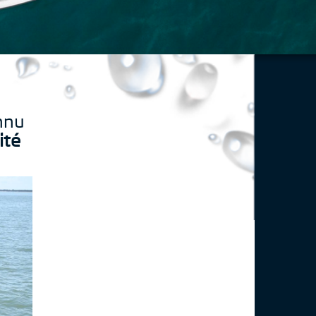
nnu
ité