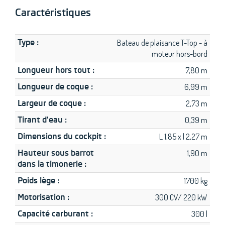
Caractéristiques
Type :
Bateau de plaisance T-Top - à
moteur hors-bord
Longueur hors tout :
7,80 m
Longueur de coque :
6,99 m
Largeur de coque :
2,73 m
Tirant d'eau :
0,39 m
Dimensions du cockpit :
L 1,85 x l 2,27 m
Hauteur sous barrot
1,90 m
dans la timonerie :
Poids lège :
1700 kg
Motorisation :
300 CV/ 220 kW
Capacité carburant :
300 l