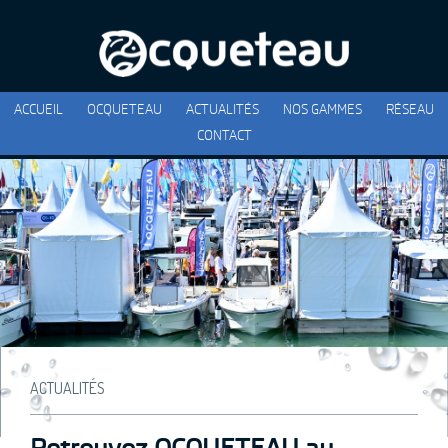
ACCUEIL
OCQUETEAU
ACTUALITÉS
NOS GAMMES
RÉSEAU
CONTACT
ACTUALITÉS