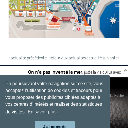
‹ actualité précédente
‹ retour aux actualités
actualité suivante ›
®
, juste la vie qui va avec ...
On n'a pas inventé la mer
En poursuivant votre navigation sur ce site, vous
|
|
acceptez l’utilisation de cookies et traceurs pour
Plan du site
- Site réalisé par
Développement web, La Rochelle
vous proposer des publicités ciblées adaptés à
vos centres d’intérêts et réaliser des statistiques
de visites.
En savoir plus
J'ai compris