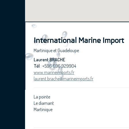
International Marine Import
Martinique et Guadeloupe
Laurent BRACHE
Tél
: +596 696 929904
www.marineimports.fr
laurent.brache@marineimports.fr
La pointe
Le diamant
Martinique