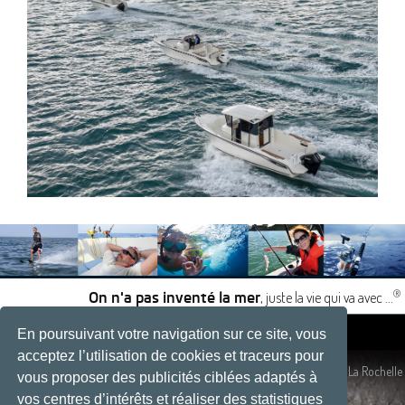
®
, juste la vie qui va avec ...
On n'a pas inventé la mer
En poursuivant votre navigation sur ce site, vous
|
|
acceptez l’utilisation de cookies et traceurs pour
Plan du site
- Site réalisé par
Développement web, La Rochelle
vous proposer des publicités ciblées adaptés à
vos centres d’intérêts et réaliser des statistiques