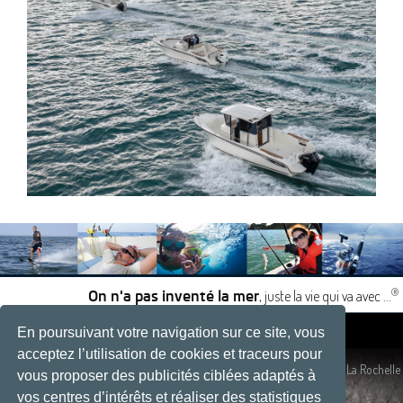
®
, juste la vie qui va avec ...
On n'a pas inventé la mer
En poursuivant votre navigation sur ce site, vous
|
|
acceptez l’utilisation de cookies et traceurs pour
Plan du site
- Site réalisé par
Développement web, La Rochelle
vous proposer des publicités ciblées adaptés à
vos centres d’intérêts et réaliser des statistiques