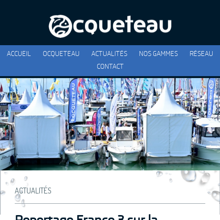
ACCUEIL
OCQUETEAU
ACTUALITÉS
NOS GAMMES
RÉSEAU
CONTACT
ACTUALITÉS